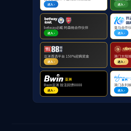
学院首页
>
党建工作
党建工作
党群动态
组织建设
制度建设
理论学习