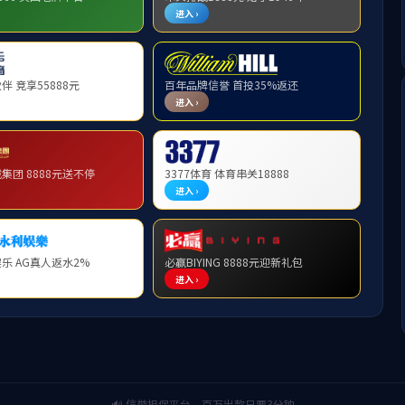
中共中央印发《中国共产党巡视工作条例》
中共中央印发《中国共产党纪律处分条例》
中国共产党党员的义务与权利
中国共产党廉洁自律准则（自2016年1月1日起施行）
中国共产党发展党员工作细则
共5条
上页
1
下页
1/1