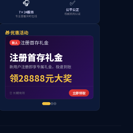
2024-05-22
2024-04-25
2022-11-30
2022-11-30
2022-11-30