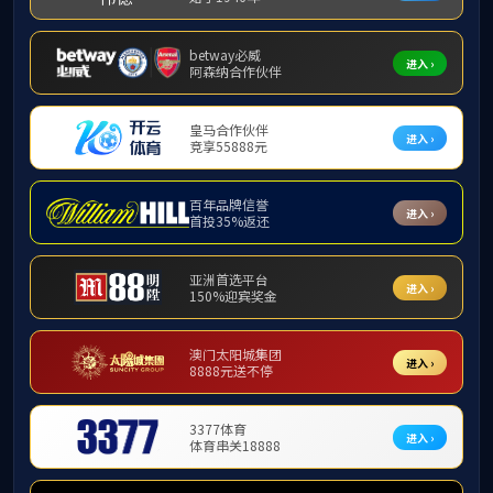
学院首页
>
生工动态
学院首页
东南大学王大勇教授指导生
太阳成集团tyc122ccvip
生工动态
【学术讲座预告】：三峡水
通知公告
【学术讲座预告】：秀丽线
【学术讲座预告】：如何管
我院教师参加赛默飞高校科