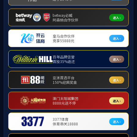
学院首页
>
党建工作
我院党总支召
作者： 时
9月27日下午，太阳成集团tyc122ccvip
支部（以下简称“工程中心党支部”）样板支部建
党支部书记赵峰、支部委员顾欣、教师党员代表唐